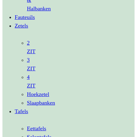
&
Halbanken
Fauteuils
Zetels
2
ZIT
3
ZIT
4
ZIT
Hoekzetel
Slaapbanken
Tafels
Eettafels