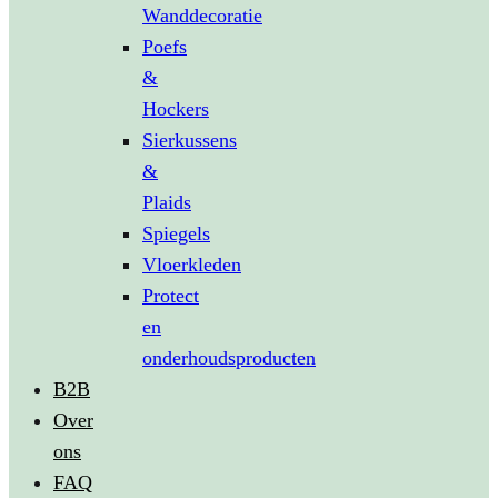
Wanddecoratie
Poefs
&
Hockers
Sierkussens
&
Plaids
Spiegels
Vloerkleden
Protect
en
onderhoudsproducten
B2B
Over
ons
FAQ