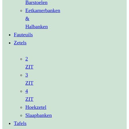
Barstoelen
Eetkamerbanken
&
Halbanken
Fauteuils
Zetels
2
ZIT
3
ZIT
4
ZIT
Hoekzetel
Slaapbanken
Tafels