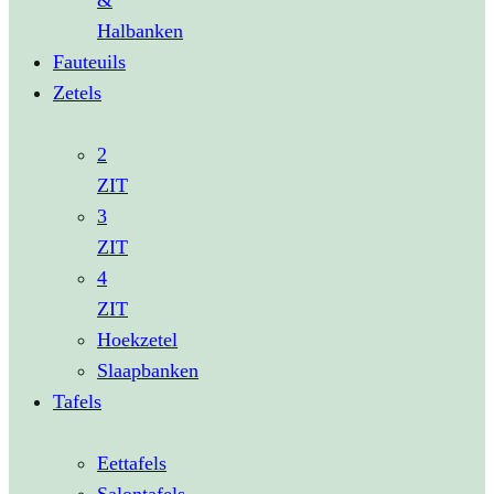
&
Halbanken
Fauteuils
Zetels
2
ZIT
3
ZIT
4
ZIT
Hoekzetel
Slaapbanken
Tafels
Eettafels