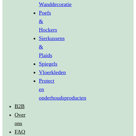
Wanddecoratie
Poefs
&
Hockers
Sierkussens
&
Plaids
Spiegels
Vloerkleden
Protect
en
onderhoudsproducten
B2B
Over
ons
FAQ