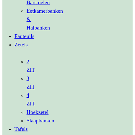
Barstoelen
Eetkamerbanken
&
Halbanken
Fauteuils
Zetels
2
ZIT
3
ZIT
4
ZIT
Hoekzetel
Slaapbanken
Tafels