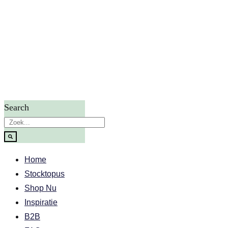
Search
Home
Stocktopus
Shop Nu
Inspiratie
B2B