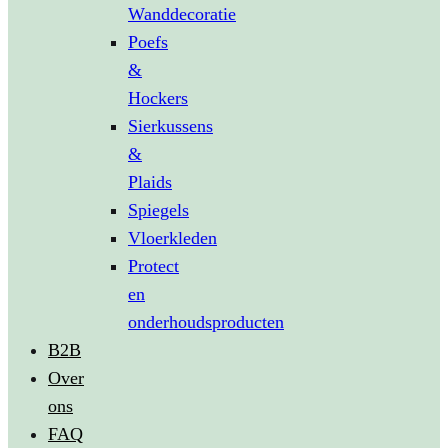
Wanddecoratie
Poefs
&
Hockers
Sierkussens
&
Plaids
Spiegels
Vloerkleden
Protect
en
onderhoudsproducten
B2B
Over
ons
FAQ