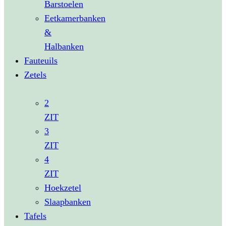
Barstoelen
Eetkamerbanken
&
Halbanken
Fauteuils
Zetels
2
ZIT
3
ZIT
4
ZIT
Hoekzetel
Slaapbanken
Tafels