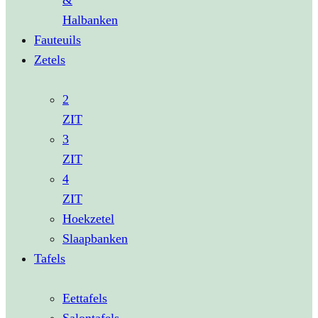
&
Halbanken
Fauteuils
Zetels
2
ZIT
3
ZIT
4
ZIT
Hoekzetel
Slaapbanken
Tafels
Eettafels