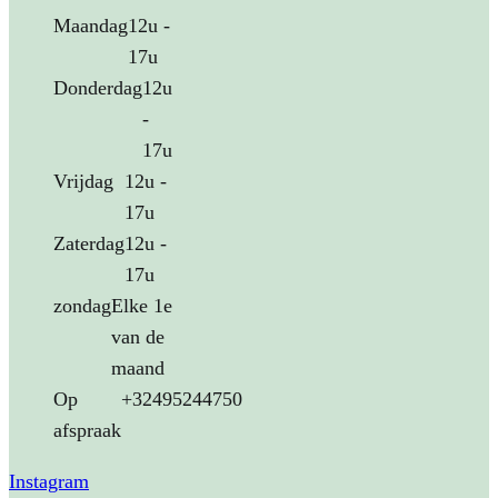
Maandag
12u -
worden
17u
op
Donderdag
12u
de
-
productpagina
17u
Vrijdag
12u -
17u
Zaterdag
12u -
17u
zondag
Elke 1e
van de
maand
Op
+32495244750
afspraak
Instagram