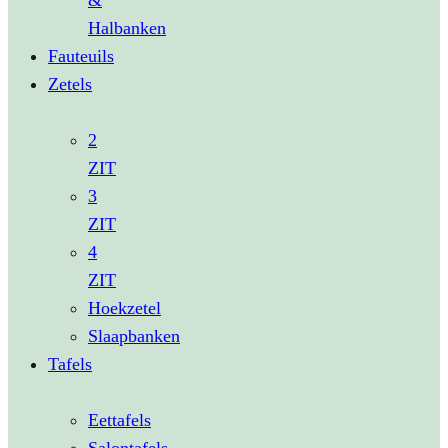
&
Halbanken
Fauteuils
Zetels
2
ZIT
3
ZIT
4
ZIT
Hoekzetel
Slaapbanken
Tafels
Eettafels