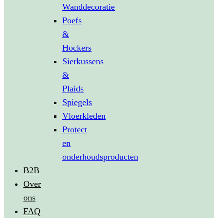
Wanddecoratie
Poefs
&
Hockers
Sierkussens
&
Plaids
Spiegels
Vloerkleden
Protect
en
onderhoudsproducten
B2B
Over
ons
FAQ