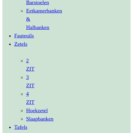
Barstoelen
Eetkamerbanken
&
Halbanken
Fauteuils
Zetels
2
ZIT
3
ZIT
4
ZIT
Hoekzetel
Slaapbanken
Tafels