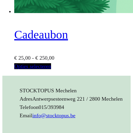
Cadeaubon
Prijsklasse:
€
25,00
-
€
250,00
Dit
€ 25,00
Opties selecteren
product
tot
heeft
€ 250,00
STOCKTOPUS Mechelen
meerdere
Adres
Antwerpsesteenweg 221 / 2800 Mechelen
variaties.
Telefoon
015/393984
Deze
Email
info@stocktopus.be
optie
kan
gekozen